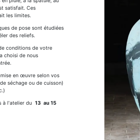
en pluie, à la spatule, au
st satisfait. Ces
it les limites.
iques de pose sont étudiées
ler des reliefs.
 de conditions de votre
 a choisi de nous
trée.
 mise en œuvre selon vos
u de séchage ou de cuisson)
c.)
s à l'atelier du
13 au 15