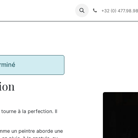
ebdos
Galerie
+32 (0) 477.98.9
rminé
rion
ourne à la perfection. Il
comme un peintre aborde une